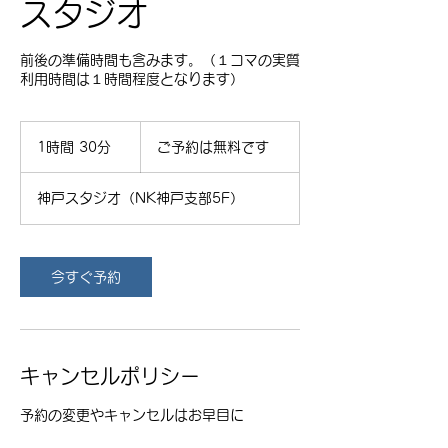
スタジオ
前後の準備時間も含みます。（１コマの実質
利用時間は１時間程度となります）
ご
予
1時間 30分
1
ご予約は無料です
約
時
は
3
無
神戸スタジオ（NK神戸支部5F）
料
0
で
分
す
今すぐ予約
キャンセルポリシー
予約の変更やキャンセルはお早目に
consortium@shipdatacenter.com（担